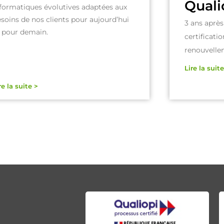
Quali
formatiques évolutives adaptées aux
soins de nos clients pour aujourd’hui
3 ans après
t pour demain.
certificati
renouvellem
Lire la suite
re la suite >