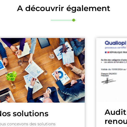
A découvrir également
Audit
os solutions
reno
ous concevons des solutions