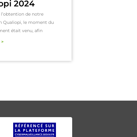
opi 2024
 l’obtention de notre
on Qualiopi, le moment du
ent était venu, afin
 >