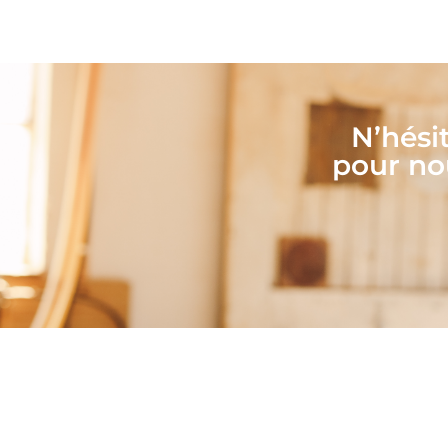
N’hési
pour nou